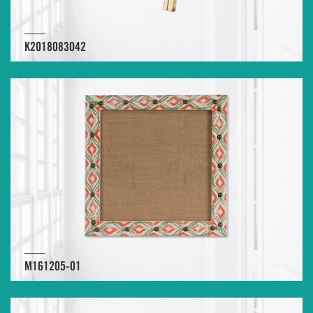
K2018083042
M161205-01