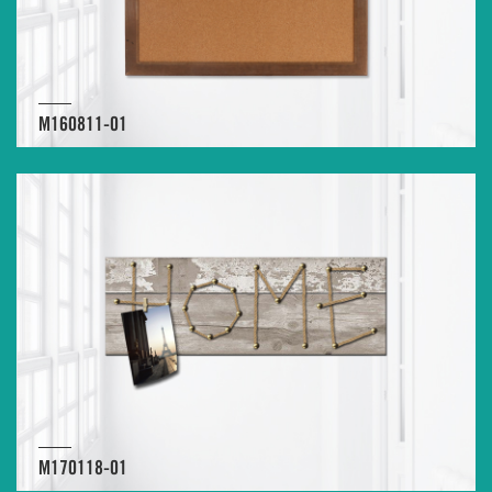
M160811-01
M170118-01