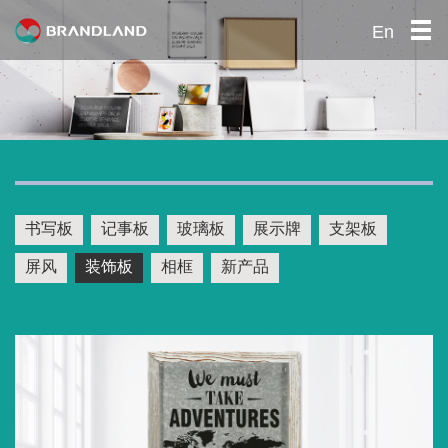
En
首页
关于我们
产品中心
公司优势
社会责任
书写板
记事板
玻璃板
展示牌
支架板
招贤纳士
屏风
装饰板
相框
新产品
联系我们